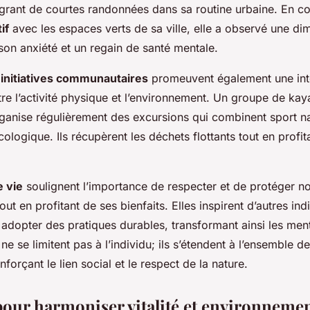
tégrant de courtes randonnées dans sa routine urbaine. En c
if
avec les espaces verts de sa ville, elle a observé une di
 son anxiété et un regain de santé mentale.
s
initiatives communautaires
promeuvent également une int
e l’activité physique et l’environnement. Un groupe de kay
ganise régulièrement des excursions qui combinent sport na
écologique. Ils récupèrent les déchets flottants tout en profit
e vie
soulignent l’importance de respecter et de protéger no
ut en profitant de ses bienfaits. Elles inspirent d’autres ind
dopter des pratiques durables, transformant ainsi les ment
ne se limitent pas à l’individu; ils s’étendent à l’ensemble de
orçant le lien social et le respect de la nature.
pour harmoniser vitalité et environneme