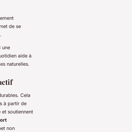
lement
rmet de se
.
i une
otidien aide à
es naturelles.
ctif
 durables. Cela
 à partir de
 et soutiennent
ort
met non