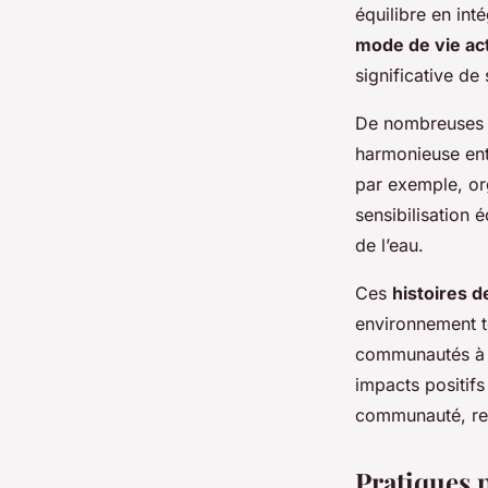
équilibre en in
mode de vie act
significative de
De nombreuse
harmonieuse entr
par exemple, or
sensibilisation 
de l’eau.
Ces
histoires d
environnement to
communautés à a
impacts positifs 
communauté, renf
Pratiques 