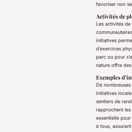
Environnement
favoriser non se
Activités de pl
Nolan
•
11 mars 2025
•
6 min de lecture
Les activités d
communautaires o
initiatives perm
d’exercices phy
parc ou pour s’e
nature offre des 
Exemples d’ini
De nombreuses c
initiatives loca
sentiers de ran
rapprochent les
essentielle pour
à tous, assurant