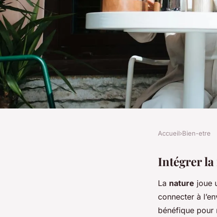
Accueil
›
Bien-etre
BIEN-ETRE
La Nature au Cœur 
Intégrer la
La
nature
joue u
Actif : Harmoniser Vi
connecter à l’e
bénéfique pour n