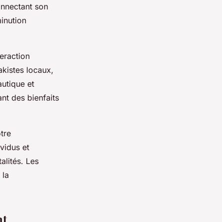
onnectant son
minution
eraction
akistes locaux,
utique et
ant des bienfaits
tre
ividus et
alités. Les
 la
nt