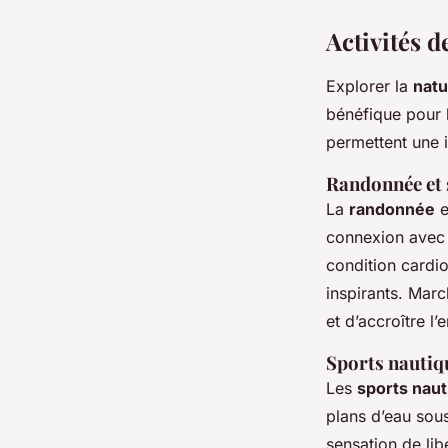
Activités d
Explorer la
natu
bénéfique pour l
permettent une 
Randonnée et 
La
randonnée
e
connexion avec l
condition cardio
inspirants. Mar
et d’accroître l
Sports nautiq
Les
sports nau
plans d’eau sous
sensation de lib