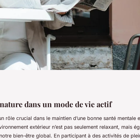
d'un Mode de Vie
 nature dans un mode de vie actif
n rôle crucial dans le maintien d’une bonne santé mentale 
talité et
nvironnement extérieur n’est pas seulement relaxant, mais é
otre bien-être global. En participant à des activités de plei