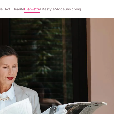
eil
Actu
Beaute
Bien-etre
Lifestyle
Mode
Shopping