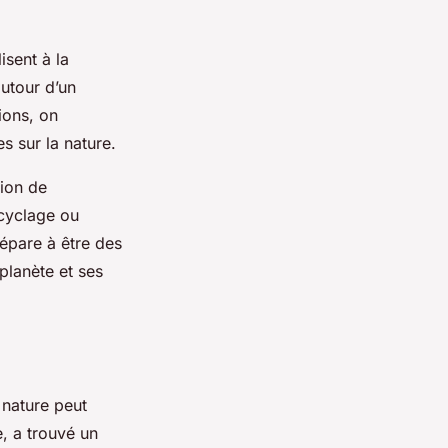
isent à la
utour d’un
ions, on
s sur la nature.
tion de
ecyclage ou
répare à être des
planète et ses
 nature peut
e, a trouvé un