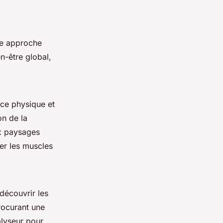
ne approche
en-être global,
cice physique et
on de la
ux paysages
er les muscles
 découvrir les
rocurant une
alyseur pour