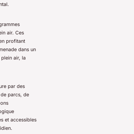
tal.
rogrammes
in air. Ces
 en profitant
romenade dans un
lein air, la
ure par des
e de parcs, de
ions
ogique
es et accessibles
idien.