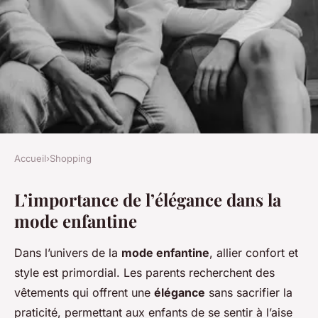
Accueil
›
Shopping
SHOPPING
L’importance de l’élégance dans la
L'élégance enfantine : quand
mode enfantine
la mode ethnique mêle
tradition et innovation
Dans l’univers de la
mode enfantine
, allier confort et
style est primordial. Les parents recherchent des
Nolan
•
14 mars 2025
•
5 min de lecture
vêtements qui offrent une
élégance
sans sacrifier la
praticité, permettant aux enfants de se sentir à l’aise